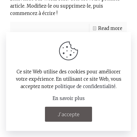
article. Modifiez-le ou supprimez-le, puis
commencez à écrire !
Read more
Ce site Web utilise des cookies pour améliorer
votre expérience. En utilisant ce site Web, vous
© Copyright 2025 – Tolub –
Mentions légales
acceptez notre
politique de confidentialité
.
et politique de confidentialité
- Une création
Numéro 15
En savoir plus
J'accepte